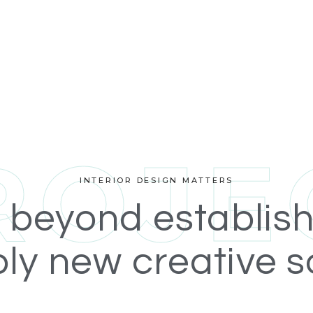
R
O
J
E
INTERIOR DESIGN MATTERS
 beyond establish
ly new creative so