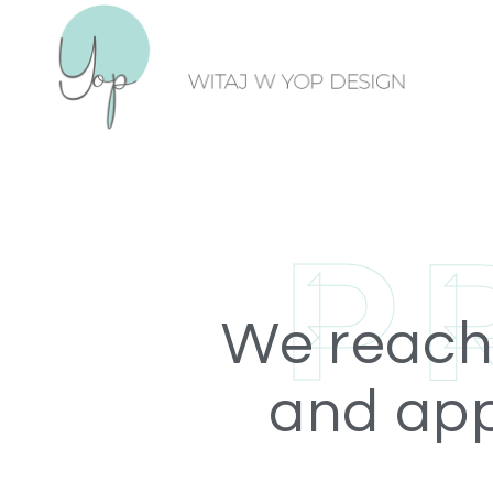
P
We reach
and app