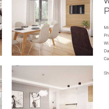
w
P
Mi
Pr
Wi
Da
Ca
Sh