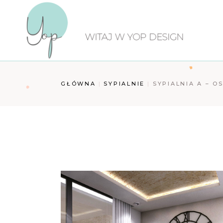
Przejdź
do
treści
GŁÓWNA
SYPIALNIE
SYPIALNIA A – O