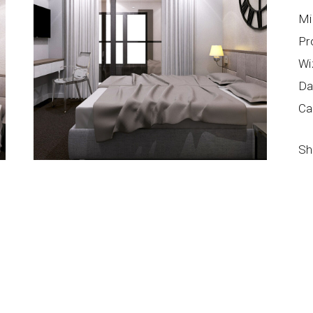
Mi
Pr
Wi
Da
Ca
Sh