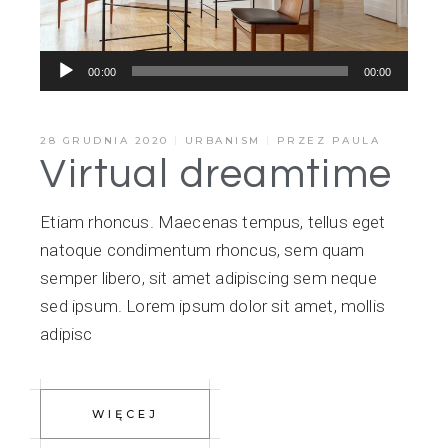
Odtwarzacz
00:00
00:00
plików
dźwiękowych
28 GRUDNIA 2020
URBANISM
PRZEZ
PAULA
Virtual dreamtime
Etiam rhoncus. Maecenas tempus, tellus eget
natoque condimentum rhoncus, sem quam
semper libero, sit amet adipiscing sem neque
sed ipsum. Lorem ipsum dolor sit amet, mollis
adipisc
WIĘCEJ