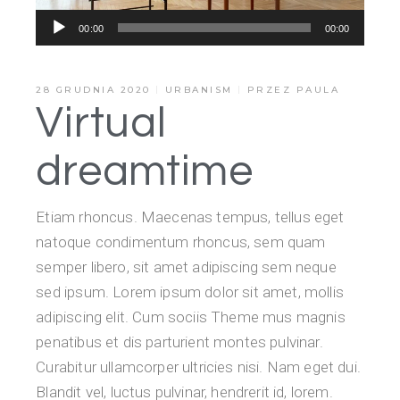
Odtwarzacz
00:00
00:00
plików
dźwiękowych
28 GRUDNIA 2020
URBANISM
PRZEZ
PAULA
Virtual
dreamtime
Etiam rhoncus. Maecenas tempus, tellus eget
natoque condimentum rhoncus, sem quam
semper libero, sit amet adipiscing sem neque
sed ipsum. Lorem ipsum dolor sit amet, mollis
adipiscing elit. Cum sociis Theme mus magnis
penatibus et dis parturient montes pulvinar.
Curabitur ullamcorper ultricies nisi. Nam eget dui.
Blandit vel, luctus pulvinar, hendrerit id, lorem.